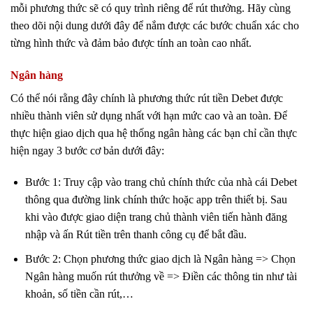
mỗi phương thức sẽ có quy trình riêng để rút thưởng. Hãy cùng
theo dõi nội dung dưới đây để nắm được các bước chuẩn xác cho
từng hình thức và đảm bảo được tính an toàn cao nhất.
Ngân hàng
Có thể nói rằng đây chính là phương thức rút tiền Debet được
nhiều thành viên sử dụng nhất với hạn mức cao và an toàn. Để
thực hiện giao dịch qua hệ thống ngân hàng các bạn chỉ cần thực
hiện ngay 3 bước cơ bản dưới đây:
Bước 1: Truy cập vào trang chủ chính thức của nhà cái Debet
thông qua đường link chính thức hoặc app trên thiết bị. Sau
khi vào được giao diện trang chủ thành viên tiến hành đăng
nhập và ấn Rút tiền trên thanh công cụ để bắt đầu.
Bước 2: Chọn phương thức giao dịch là Ngân hàng => Chọn
Ngân hàng muốn rút thưởng về => Điền các thông tin như tài
khoản, số tiền cần rút,…