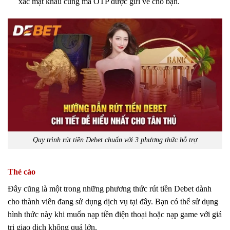
xác mật khẩu cùng mã OTP được gửi về cho bạn.
Quy trình rút tiền Debet chuẩn với 3 phương thức hỗ trợ
Thẻ cào
Đây cũng là một trong những phương thức rút tiền Debet dành
cho thành viên đang sử dụng dịch vụ tại đây. Bạn có thể sử dụng
hình thức này khi muốn nạp tiền điện thoại hoặc nạp game với giá
trị giao dịch không quá lớn.