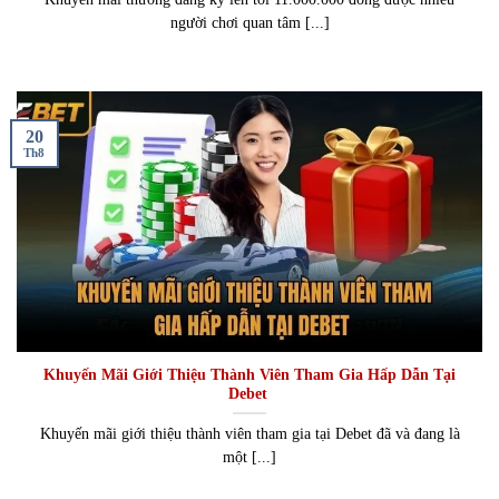
người chơi quan tâm [...]
20
Th8
Khuyến Mãi Giới Thiệu Thành Viên Tham Gia Hấp Dẫn Tại
Debet
Khuyến mãi giới thiệu thành viên tham gia tại Debet đã và đang là
một [...]