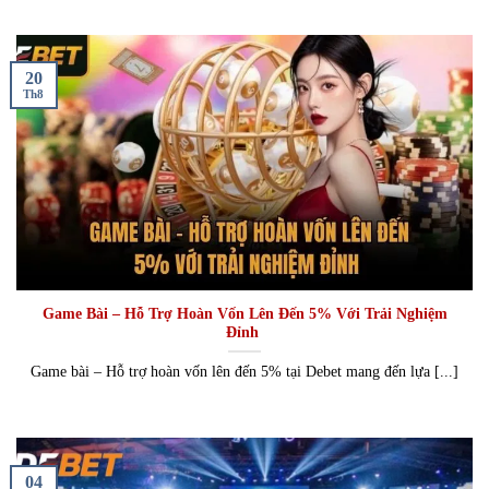
20
Th8
Game Bài – Hỗ Trợ Hoàn Vốn Lên Đến 5% Với Trải Nghiệm
Đỉnh
Game bài – Hỗ trợ hoàn vốn lên đến 5% tại Debet mang đến lựa [...]
04