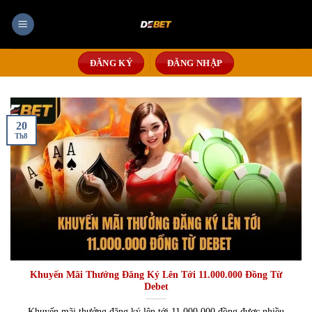
Chuyển
đến
nội
dung
ĐĂNG KÝ
ĐĂNG NHẬP
20
Th8
Khuyến Mãi Thưởng Đăng Ký Lên Tới 11.000.000 Đồng Từ
Debet
Khuyến mãi thưởng đăng ký lên tới 11.000.000 đồng được nhiều