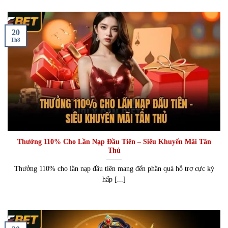
20
Th8
Thưởng 110% Cho Lần Nạp Đầu Tiên – Siêu Khuyến Mãi Tân
Thủ
Thưởng 110% cho lần nạp đầu tiên mang đến phần quà hỗ trợ cực kỳ
hấp [...]