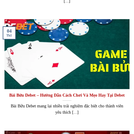
[...]
04
Th1
Bài Bửu Debet – Hướng Dẫn Cách Chơi Và Mẹo Hay Tại Debet
Bài Bửu Debet mang lại nhiều trải nghiệm đặc biệt cho thành viên
yêu thích [...]