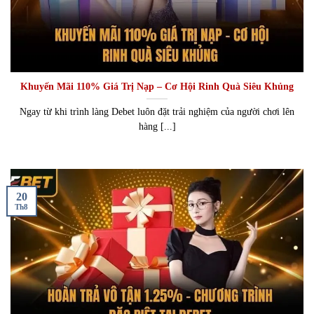
Khuyến Mãi 110% Giá Trị Nạp – Cơ Hội Rinh Quà Siêu Khủng
Ngay từ khi trình làng Debet luôn đặt trải nghiệm của người chơi lên
hàng [...]
20
Th8