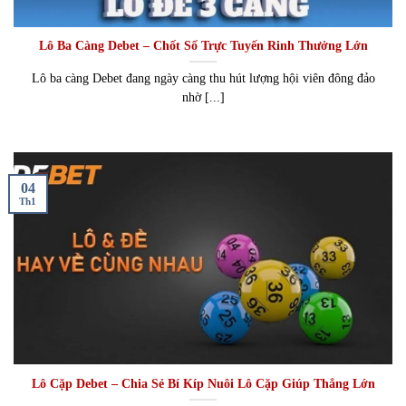
Lô Ba Càng Debet – Chốt Số Trực Tuyến Rinh Thưởng Lớn
Lô ba càng Debet đang ngày càng thu hút lượng hội viên đông đảo
nhờ [...]
04
Th1
Lô Cặp Debet – Chia Sẻ Bí Kíp Nuôi Lô Cặp Giúp Thắng Lớn