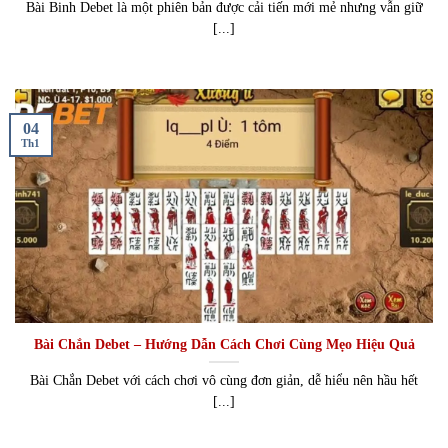
Bài Binh Debet là một phiên bản được cải tiến mới mẻ nhưng vẫn giữ
[...]
04
Th1
Bài Chắn Debet – Hướng Dẫn Cách Chơi Cùng Mẹo Hiệu Quả
Bài Chắn Debet với cách chơi vô cùng đơn giản, dễ hiểu nên hầu hết
[...]