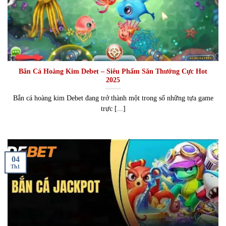
Bắn Cá Hoàng Kim Debet – Siêu Phẩm Săn Thưởng Cực Hot
2025
Bắn cá hoàng kim Debet đang trở thành một trong số những tựa game
trực [...]
04
Th1