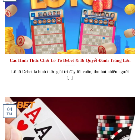
Các Hình Thức Chơi Lô Tô Debet & Bí Quyết Đánh Trúng Lớn
Lô tô Debet là hình thức giải trí đầy lôi cuốn, thu hút nhiều người
[...]
04
Th1