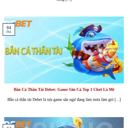
04
Th1
Bắn Cá Thần Tài Debet: Game Săn Cá Top 1 Chơi Là Mê
Bắn cá thần tài Debet là tựa game săn ngư đang làm mưa làm gió [...]