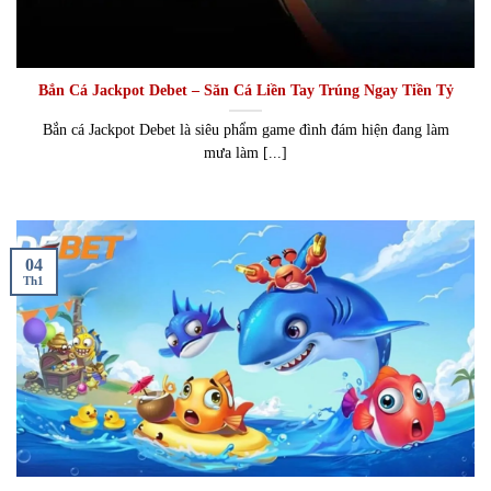
Bắn Cá Jackpot Debet – Săn Cá Liền Tay Trúng Ngay Tiền Tỷ
Bắn cá Jackpot Debet là siêu phẩm game đình đám hiện đang làm
mưa làm [...]
04
Th1