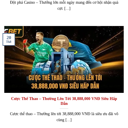
Đột phá Casino – Thưởng lớn mỗi ngày mang đến cơ hội nhận quà
cực [...]
20
Th8
Cược Thể Thao – Thưởng Lên Tới 38,888,000 VNĐ Siêu Hấp
Dẫn
Cược thể thao – Thưởng lên tới 38,888,000 VNĐ là siêu ưu đãi vô
cùng [...]