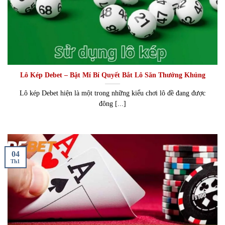
Lô Kép Debet – Bật Mí Bí Quyết Bắt Lô Săn Thưởng Khủng
Lô kép Debet hiện là một trong những kiểu chơi lô đề đang được
đông [...]
04
Th1