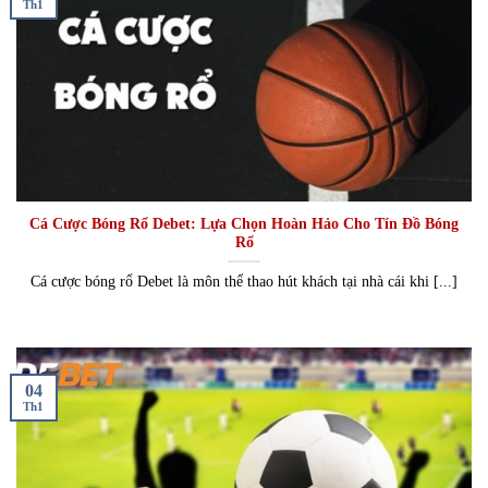
Th1
Cá Cược Bóng Rổ Debet: Lựa Chọn Hoàn Hảo Cho Tín Đồ Bóng
Rổ
Cá cược bóng rổ Debet là môn thể thao hút khách tại nhà cái khi [...]
04
Th1