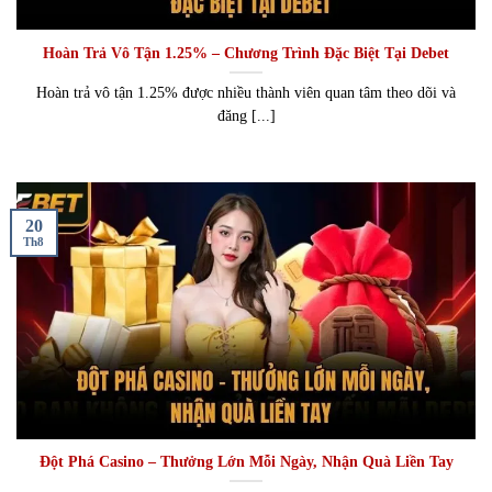
Hoàn Trả Vô Tận 1.25% – Chương Trình Đặc Biệt Tại Debet
Hoàn trả vô tận 1.25% được nhiều thành viên quan tâm theo dõi và
đăng [...]
20
Th8
Đột Phá Casino – Thưởng Lớn Mỗi Ngày, Nhận Quà Liền Tay