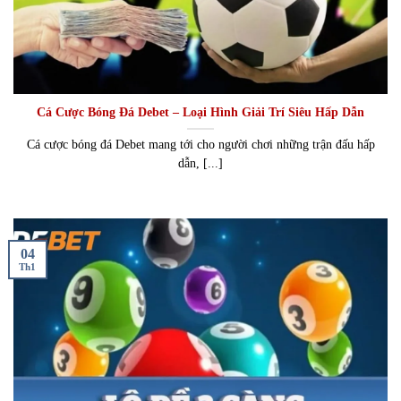
Cá Cược Bóng Đá Debet – Loại Hình Giải Trí Siêu Hấp Dẫn
Cá cược bóng đá Debet mang tới cho người chơi những trận đấu hấp
dẫn, [...]
04
Th1