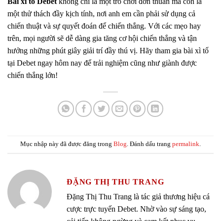
Bài xì tố Debet
không chỉ là một trò chơi đơn thuần mà còn là
một thử thách đầy kịch tính, nơi anh em cần phải sử dụng cả
chiến thuật và sự quyết đoán để chiến thắng. Với các mẹo hay
trên, mọi người sẽ dễ dàng gia tăng cơ hội chiến thắng và tận
hưởng những phút giây giải trí đầy thú vị. Hãy tham gia bài xì tố
tại Debet ngay hôm nay để trải nghiệm cũng như giành được
chiến thắng lớn!
Mục nhập này đã được đăng trong
Blog
. Đánh dấu trang
permalink
.
ĐẶNG THỊ THU TRANG
Đặng Thị Thu Trang là tác giả thương hiệu cá
cược trực tuyến Debet. Nhờ vào sự sáng tạo,