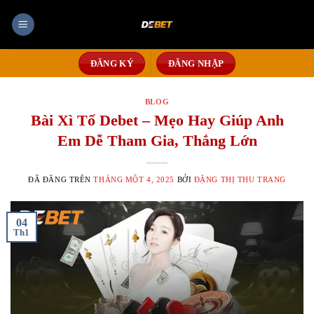
Chuyển
đến
nội
dung
ĐĂNG KÝ
ĐĂNG NHẬP
BLOG
Bài Xì Tố Debet – Mẹo Hay Giúp Anh
Em Dễ Tham Gia, Thắng Lớn
ĐÃ ĐĂNG TRÊN
THÁNG MỘT 4, 2025
BỞI
ĐẶNG THỊ THU TRANG
04
Th1