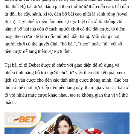
đối thủ. Bộ bài được đánh giá theo thứ tự từ thấp đến cao, bắt đầu
từ đôi, ba cây, sảnh, xì tố, đến bộ bài cao nhất là sảnh rồng (royal
flush). Tuy nhiên, điều làm nên sự đặc biệt của xì tố không chỉ
nằm ở bộ bài mà còn ở cách người chơi có thể đặt cược, tố thêm
hoặc theo cược để làm đối thủ phải đầu hàng. Mỗi vòng chơi,
người chơi có thể quyết định “bỏ bài”, “theo” hoặc “tố” với số
tiền cược để tăng thêm sự kịch tính.
Tại bài xì tố Debet được tổ chức với giao diện dễ sử dụng và
nhiều tính năng hỗ trợ người chơi, từ việc theo dõi kết quả, xem
lịch sử ván cược cho đến các tính năng cược thông minh. Các bet
thủ có thể chơi trực tiếp trên nền tảng này, tham gia vào các bàn xì
tố với nhiều mức cược khác nhau, tạo ra không gian thú vị và thử
thách.