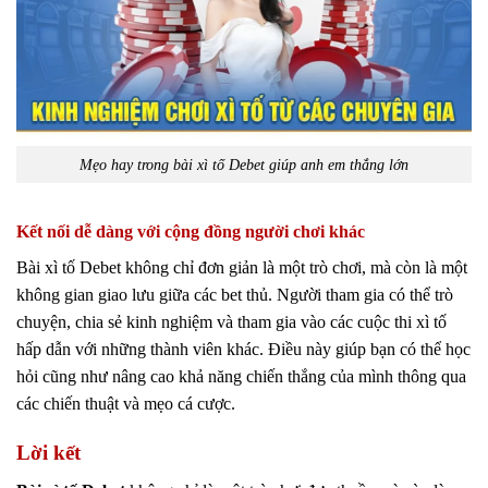
Mẹo hay trong bài xì tố Debet giúp anh em thắng lớn
Kết nối dễ dàng với cộng đồng người chơi khác
Bài xì tố Debet không chỉ đơn giản là một trò chơi, mà còn là một
không gian giao lưu giữa các bet thủ. Người tham gia có thể trò
chuyện, chia sẻ kinh nghiệm và tham gia vào các cuộc thi xì tố
hấp dẫn với những thành viên khác. Điều này giúp bạn có thể học
hỏi cũng như nâng cao khả năng chiến thắng của mình thông qua
các chiến thuật và mẹo cá cược.
Lời kết