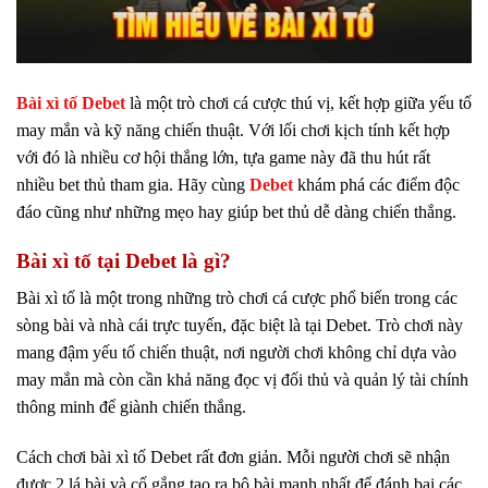
Bài xì tố Debet
là một trò chơi cá cược thú vị, kết hợp giữa yếu tố
may mắn và kỹ năng chiến thuật. Với lối chơi kịch tính kết hợp
với đó là nhiều cơ hội thắng lớn, tựa game này đã thu hút rất
nhiều bet thủ tham gia. Hãy cùng
Debet
khám phá các điểm độc
đáo cũng như những mẹo hay giúp bet thủ dễ dàng chiến thắng.
Bài xì tố tại Debet là gì?
Bài xì tố là một trong những trò chơi cá cược phổ biến trong các
sòng bài và nhà cái trực tuyến, đặc biệt là tại Debet. Trò chơi này
mang đậm yếu tố chiến thuật, nơi người chơi không chỉ dựa vào
may mắn mà còn cần khả năng đọc vị đối thủ và quản lý tài chính
thông minh để giành chiến thắng.
Cách chơi bài xì tố Debet rất đơn giản. Mỗi người chơi sẽ nhận
được 2 lá bài và cố gắng tạo ra bộ bài mạnh nhất để đánh bại các