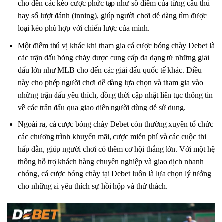
cho đến các kèo cược phức tạp như số điểm của từng cầu thủ
hay số lượt đánh (inning), giúp người chơi dễ dàng tìm được
loại kèo phù hợp với chiến lược của mình.
Một điểm thú vị khác khi tham gia cá cược bóng chày Debet là
các trận đấu bóng chày được cung cấp đa dạng từ những giải
đấu lớn như MLB cho đến các giải đấu quốc tế khác. Điều
này cho phép người chơi dễ dàng lựa chọn và tham gia vào
những trận đấu yêu thích, đồng thời cập nhật liên tục thông tin
về các trận đấu qua giao diện người dùng dễ sử dụng.
Ngoài ra, cá cược bóng chày Debet còn thường xuyên tổ chức
các chương trình khuyến mãi, cược miễn phí và các cuộc thi
hấp dẫn, giúp người chơi có thêm cơ hội thắng lớn. Với một hệ
thống hỗ trợ khách hàng chuyên nghiệp và giao dịch nhanh
chóng, cá cược bóng chày tại Debet luôn là lựa chọn lý tưởng
cho những ai yêu thích sự hồi hộp và thử thách.