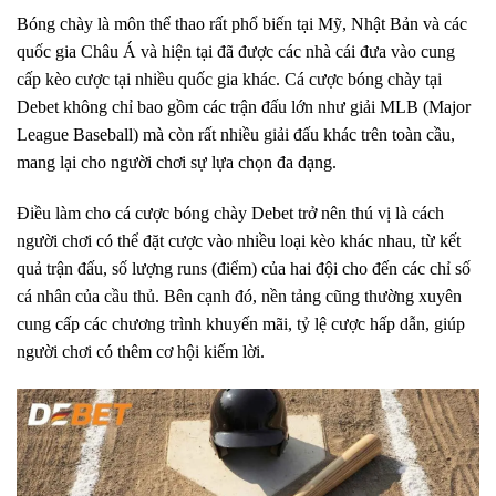
Bóng chày là môn thể thao rất phổ biến tại Mỹ, Nhật Bản và các
quốc gia Châu Á và hiện tại đã được các nhà cái đưa vào cung
cấp kèo cược tại nhiều quốc gia khác. Cá cược bóng chày tại
Debet không chỉ bao gồm các trận đấu lớn như giải MLB (Major
League Baseball) mà còn rất nhiều giải đấu khác trên toàn cầu,
mang lại cho người chơi sự lựa chọn đa dạng.
Điều làm cho cá cược bóng chày Debet trở nên thú vị là cách
người chơi có thể đặt cược vào nhiều loại kèo khác nhau, từ kết
quả trận đấu, số lượng runs (điểm) của hai đội cho đến các chỉ số
cá nhân của cầu thủ. Bên cạnh đó, nền tảng cũng thường xuyên
cung cấp các chương trình khuyến mãi, tỷ lệ cược hấp dẫn, giúp
người chơi có thêm cơ hội kiếm lời.