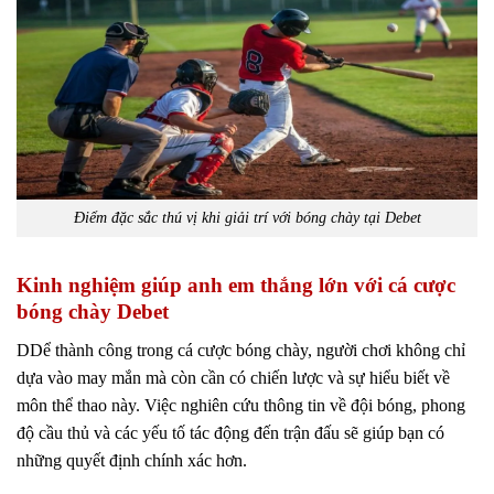
Điểm đặc sắc thú vị khi giải trí với bóng chày tại Debet
Kinh nghiệm giúp anh em thắng lớn với cá cược
bóng chày Debet
DDể thành công trong cá cược bóng chày, người chơi không chỉ
dựa vào may mắn mà còn cần có chiến lược và sự hiểu biết về
môn thể thao này. Việc nghiên cứu thông tin về đội bóng, phong
độ cầu thủ và các yếu tố tác động đến trận đấu sẽ giúp bạn có
những quyết định chính xác hơn.