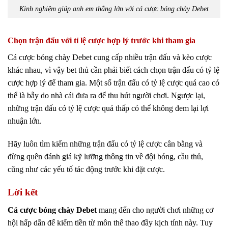
Kinh nghiệm giúp anh em thắng lớn với cá cược bóng chày Debet
Chọn trận đấu với tỉ lệ cược hợp lý trước khi tham gia
Cá cược bóng chày Debet cung cấp nhiều trận đấu và kèo cược
khác nhau, vì vậy bet thủ cần phải biết cách chọn trận đấu có tỷ lệ
cược hợp lý để tham gia. Một số trận đấu có tỷ lệ cược quá cao có
thể là bẫy do nhà cái đưa ra để thu hút người chơi. Ngược lại,
những trận đấu có tỷ lệ cược quá thấp có thể không đem lại lợi
nhuận lớn.
Hãy luôn tìm kiếm những trận đấu có tỷ lệ cược cân bằng và
đừng quên đánh giá kỹ lưỡng thông tin về đội bóng, cầu thủ,
cũng như các yếu tố tác động trước khi đặt cược.
Lời kết
Cá cược bóng chày Debet
mang đến cho người chơi những cơ
hội hấp dẫn để kiếm tiền từ môn thể thao đầy kịch tính này. Tuy