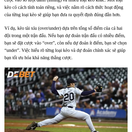
kèo có cách tính toán riêng, và việc nắm rõ cách thức hoạt động
của từng loại kèo sẽ giúp bạn đưa ra quyết định đúng đắn hơn.
Ví dụ, kèo tài xỉu (over/under) dựa trên tổng số điểm của cả hai
đội trong một trận đấu. Nếu bạn dự đoán trận đấu có nhiều điểm,
bạn sẽ đặt cược vào “over”, còn nếu dự đoán ít điểm, bạn sẽ chọn
“under”. Việc hiểu rõ từng loại kèo và dự đoán chính xác sẽ giúp
bạn tối ưu hóa khả năng thắng cược.